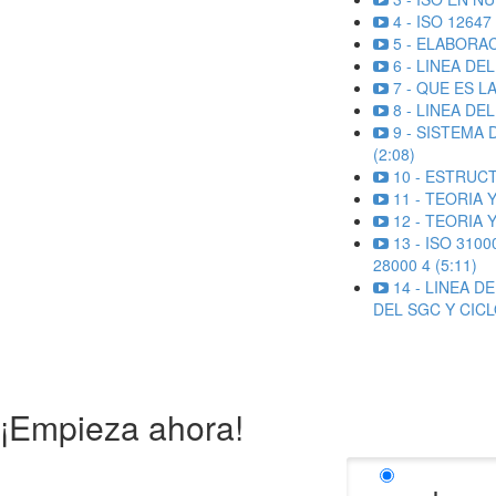
4 - ISO 12647 
5 - ELABORAC
6 - LINEA DEL
7 - QUE ES L
8 - LINEA DEL
9 - SISTEMA 
(2:08)
10 - ESTRUCT
11 - TEORIA 
12 - TEORIA 
13 - ISO 310
28000 4 (5:11)
14 - LINEA D
DEL SGC Y CICL
¡Empieza ahora!