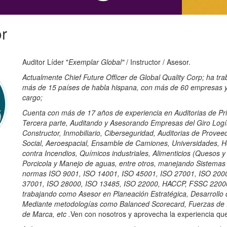
or
Auditor Líder "
Exemplar
Global"
/ Instructor / Asesor.
Actualmente Chief Future Officer de
Global Quality Corp
; ha tr
más de 15 países de habla hispana, con más de 60 empresas ya
cargo;
Cuenta con más de 17 años de experiencia en Auditorias de P
Tercera parte,
Auditando y Asesorando Empresas del Giro Logís
Constructor, Inmobiliario, Ciberseguridad, Auditorias de Prove
Social, Aeroespacial, Ensamble de Camiones, Universidades, Ho
contra Incendios, Químicos industriales, Alimenticios (Quesos
Porcicola y Manejo de aguas, entre otros, manejando Sistemas
normas ISO 9001, ISO 14001, ISO 45001, ISO 27001, ISO 200
37001, ISO 28000, ISO 13485, ISO 22000, HACCP, FSSC 22000 
trabajando como Asesor en Planeación Estratégica, Desarrollo
Mediante metodologías como Balanced Scorecard, Fuerzas de 
de Marca, etc
.
Ven con nosotros y aprovecha la experiencia que