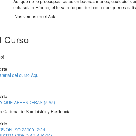
Así que no te preocupes, estas en buenas manos, cualquier du
echasela a Franco, él te va a responder hasta que quedes satis
¡Nos vemos en el Aula!
l Curso
so!
irte
terial del curso Aqui:
:
irte
 Y QUÉ APRENDERÁS (5:55)
a Cadena de Suministro y Resilencia.
irte
RSIÓN ISO 28000 (2:34)
UESTRA VIDA DIARIA (6:00)