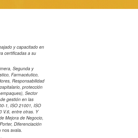
abajado y capacitado en
 certificadas a su
rimera, Segunda y
tico, Farmacéutico,
edores, Responsabilidad
spitalario, protección
 y empaques),
Sector
 de gestión
en las
00-1, ISO 21001,
ISO
V.6, entre otras.
Y
 de Mejora de
Negocio,
Porter,
Diferenciación
 nos avala.